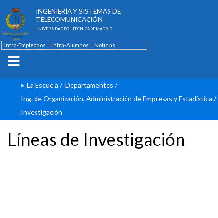
ESCUELA TÉCNICA SUPERIOR DE
INGENIERÍA Y SISTEMAS DE
TELECOMUNICACIÓN
UNIVERSIDAD POLITÉCNICA DE MADRID
Intra-Empleados
Intra-Alumnos
Noticias
Contacto
English
La Escuela
/
Departamentos
/
Ing. de Organización, Administración de Empresas y Estadística
/
Investigación
Líneas de Investigación