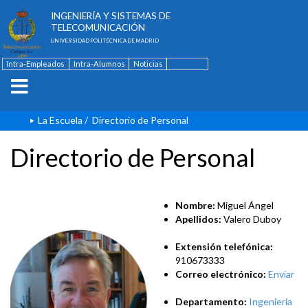
ESCUELA TÉCNICA SUPERIOR DE
INGENIERÍA Y SISTEMAS DE
TELECOMUNICACIÓN
UNIVERSIDAD POLITÉCNICA DE MADRID
Intra-Empleados
Intra-Alumnos
Noticias
Contacto
English
La Escuela
/
Directorio de Personal
Directorio de Personal
Nombre:
Miguel Ángel
Apellidos:
Valero Duboy
Extensión telefónica:
910673333
Correo electrónico:
Enviar
Departamento:
Ingeniería