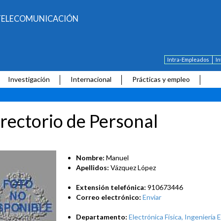
E TELECOMUNICACIÓN
Intra-Empleados
I
Investigación
Internacional
Prácticas y empleo
rectorio de Personal
Nombre:
Manuel
Apellidos:
Vázquez López
Extensión telefónica:
910673446
Correo electrónico:
Enviar
Departamento:
Electrónica Física, Ingeniería E