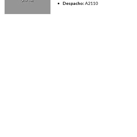
Despacho:
A2110