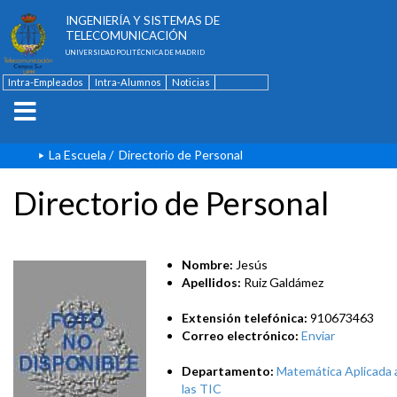
ESCUELA TÉCNICA SUPERIOR DE
INGENIERÍA Y SISTEMAS DE
TELECOMUNICACIÓN
UNIVERSIDAD POLITÉCNICA DE MADRID
Intra-Empleados
Intra-Alumnos
Noticias
Contacto
English
La Escuela
/
Directorio de Personal
Directorio de Personal
Nombre:
Jesús
Apellidos:
Ruiz Galdámez
Extensión telefónica:
910673463
Correo electrónico:
Enviar
Departamento:
Matemática Aplicada 
las TIC