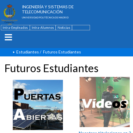
ESCUELA TÉCNICA SUPERIOR DE
INGENIERÍA Y SISTEMAS DE
TELECOMUNICACIÓN
UNIVERSIDAD POLITÉCNICA DE MADRID
Intra-Empleados
Intra-Alumnos
Noticias
Contacto
English
Estudiantes
/
Futuros Estudiantes
Futuros Estudiantes
Nuestras titulaciones en 2