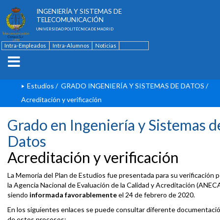
ESCUELA TÉCNICA SUPERIOR DE
INGENIERÍA Y SISTEMAS DE
TELECOMUNICACIÓN
UNIVERSIDAD POLITÉCNICA DE MADRID
Intra-Empleados
Intra-Alumnos
Noticias
Contacto
English
Estudios
/
GRADO INGENIERÍA Y SISTEMAS DE DATOS
/
Acreditación y verificación
Grado en Ingeniería y Sistemas d
Datos
Acreditación y verificación
La Memoria del Plan de Estudios fue presentada para su verificación p
la Agencia Nacional de Evaluación de la Calidad y Acreditación (ANECA
siendo
informada favorablemente
el 24 de febrero de 2020.
En los siguientes enlaces se puede consultar diferente documentaci
de estos procesos: