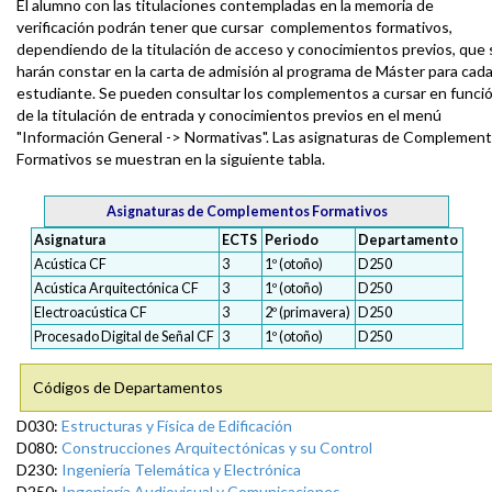
El alumno con las titulaciones contempladas en la memoria de
verificación podrán tener que cursar complementos formativos,
dependiendo de la titulación de acceso y conocimientos previos, que 
harán constar en la carta de admisión al programa de Máster para cad
estudiante. Se pueden consultar los complementos a cursar en funci
de la titulación de entrada y conocimientos previos en el menú
"Información General -> Normativas". Las asignaturas de Complemen
Formativos se muestran en la siguiente tabla.
Asignaturas de Complementos Formativos
Asignatura
ECTS
Periodo
Departamento
Acústica CF
3
1º (otoño)
D250
Acústica Arquitectónica CF
3
1º (otoño)
D250
Electroacústica CF
3
2º (primavera)
D250
Procesado Digital de Señal CF
3
1º (otoño)
D250
Códigos de Departamentos
D030:
Estructuras y Física de Edificación
D080:
Construcciones Arquitectónicas y su Control
D230:
Ingeniería Telemática y Electrónica
D250:
Ingeniería Audiovisual y Comunicaciones