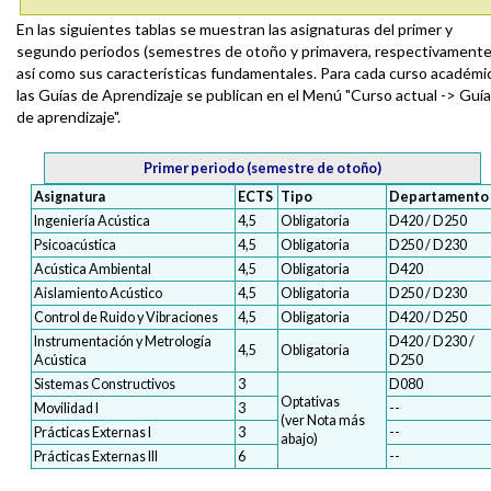
En las siguientes tablas se muestran las asignaturas del primer y
segundo periodos (semestres de otoño y primavera, respectivamente
así como sus características fundamentales. Para cada curso académi
las Guías de Aprendizaje se publican en el Menú "Curso actual -> Guí
de aprendizaje".
Primer periodo (semestre de otoño)
Asignatura
ECTS
Tipo
Departamento
Ingeniería Acústica
4,5
Obligatoria
D420 / D250
Psicoacústica
4,5
Obligatoria
D250 / D230
Acústica Ambiental
4,5
Obligatoria
D420
Aislamiento Acústico
4,5
Obligatoria
D250 / D230
Control de Ruido y Vibraciones
4,5
Obligatoria
D420 / D250
Instrumentación y Metrología
D420 / D230 /
4,5
Obligatoria
Acústica
D250
Sistemas Constructivos
3
D080
Optativas
Movilidad I
3
--
(ver Nota más
Prácticas Externas I
3
--
abajo)
Prácticas Externas III
6
--