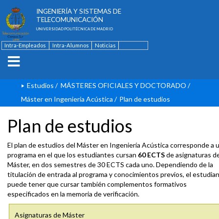
ESCUELA TÉCNICA SUPERIOR DE
INGENIERÍA Y SISTEMAS DE
TELECOMUNICACIÓN
UNIVERSIDAD POLITÉCNICA DE MADRID
Intra-Empleados
Intra-Alumnos
Noticias
Contacto
English
Estudios
/
MÁSTERES OFICIALES Y DOCTORADO
/
Máster en Ingeniería Acústica
/
Plan de estudios
Plan de estudios
El plan de estudios del Máster en Ingeniería Acústica corresponde a 
programa en el que los estudiantes cursan
60 ECTS
de asignaturas d
Máster, en dos semestres de 30 ECTS cada uno. Dependiendo de la
titulación de entrada al programa y conocimientos previos, el estudia
puede tener que cursar también complementos formativos
especificados en la memoria de verificación.
Asignaturas de Máster