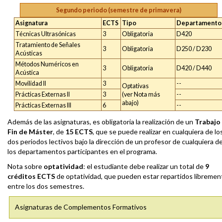
Segundo periodo (semestre de primavera)
Asignatura
ECTS
Tipo
Departamento
Técnicas Ultrasónicas
3
Obligatoria
D420
Tratamiento de Señales
3
Obligatoria
D250 / D230
Acústicas
Métodos Numéricos en
3
Obligatoria
D420 / D440
Acústica
Movilidad II
3
--
Optativas
Prácticas Externas II
3
(ver Nota más
--
abajo)
Prácticas Externas III
6
--
Además de las asignaturas, es obligatoria la realización de un
Trabajo
Fin de Máster
, de
15 ECTS
, que se puede realizar en cualquiera de lo
dos periodos lectivos bajo la dirección de un profesor de cualquiera d
los departamentos participantes en el programa.
Nota sobre
optatividad
: el estudiante debe realizar un total de
9
créditos ECTS
de optatividad, que pueden estar repartidos libremen
entre los dos semestres.
Asignaturas de Complementos Formativos