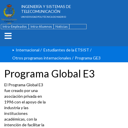
ESCUELA TÉCNICA SUPERIOR DE
INGENIERÍA Y SISTEMAS DE
TELECOMUNICACIÓN
UNIVERSIDAD POLITÉCNICA DE MADRID
Intra-Empleados
Intra-Alumnos
Noticias
Contacto
English
Internacional
/
Estudiantes de la ETSIST
/
Otros programas internacionales
/
Programa GE3
Programa Global E3
El Programa Global E3
fue creado por una
asociación privada en
1996 con el apoyo de la
industria y las
instituciones
académicas, con la
intención de facilitar la