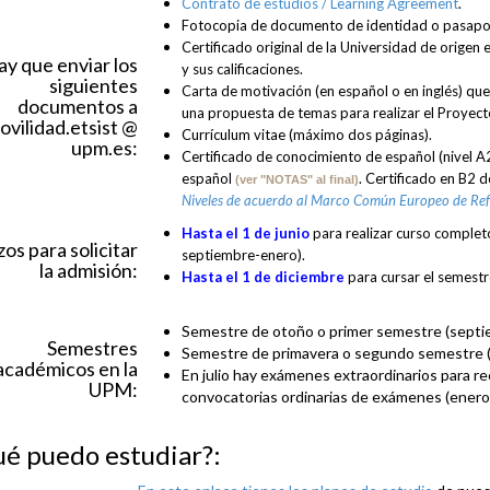
Contrato de estudios / Learning Agreement
.
Fotocopia de documento de identidad o pasapo
Certificado original de la Universidad de origen
y que enviar los
y sus calificaciones.
siguientes
Carta de motivación (en español o en inglés) que 
documentos a
una propuesta de temas para realizar el Proyecto 
ovilidad.etsist @
Currículum vitae (máximo dos páginas).
upm.es:
Certificado de conocimiento de español (nivel A2
español
.
Certificado en B2 de
(ver "NOTAS" al final)
Niveles de acuerdo al Marco Común Europeo de Ref
Hasta el 1 de junio
para realizar curso complet
zos para solicitar
septiembre-enero).
la admisión:
Hasta el 1 de diciembre
para cursar el semestr
Semestre de otoño o primer semestre (septi
Semestres
Semestre de primavera o segundo semestre (f
académicos en la
En julio hay exámenes extraordinarios para r
UPM:
convocatorias ordinarias de exámenes (enero y
é puedo estudiar?: