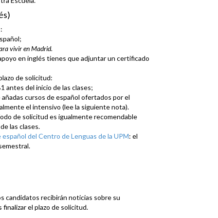
tra Escuela.
és)
:
español;
ra vivir en Madrid.
poyo en inglés tienes que adjuntar un certificado
plazo de solicitud:
 antes del inicio de las clases;
 añadas cursos de español ofertados por el
ente el intensivo (lee la siguiente nota).
ríodo de solicitud es igualmente recomendable
de las clases.
e español del Centro de Lenguas de la UPM
: el
 semestral.
s candidatos recibirán noticias sobre su
nalizar el plazo de solicitud.