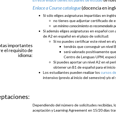
En este enlace tienes los planes de estudio
de nues
Enlace a Course catalogue
(docencia en ingl
Si sólo eliges asignaturas impartidas en inglés
no tienes que adjuntar certificado de 
un mínimo conocimiento es recomendado pa
Si además eliges asignaturas en español con a
de A2 en español en el plazo de solicitud:
Si no puedes certificar este nivel en el 
tas importantes
tendrás que conseguir un nivel B1
e el requisito de
será valorado positivamente que
idioma:
Centro de Lenguas UPM, especialm
Si puedes aportar un nivel A2 en el pe
obtener un B1 de español para el inicio 
Los estudiantes pueden realizar los
cursos d
intensivo (previo al inicio del semestre) y/o el
ptaciones:
Dependiendo del número de solicitudes recibidas, lo
aceptación y Learning Agreement en 15/20 días tras fi