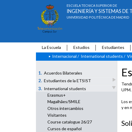
ESCUELA TÉCNICA SUPERIOR DE
INGENIERÍA Y SISTEMAS D
UNIVERSIDAD POLITÉCNICA DE MADRID
La Escuela
Estudios
Estudiantes
Internacional
/
International students
/
Vi
Es
1.
Acuerdos Bilaterales
2.
Estudiantes de la ETSIST
Tendr
3.
International students
UPM. 
Erasmus+
Los e
Magalhães/SMILE
y en 
Otros intercambios
Visitantes
Sol
Course catalogue 26/27
Cursos de español